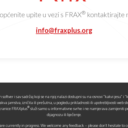
®
općenite upite u vezi s FRAX
kontaktirajte 
info@fraxplus.org
in softver i sav sadržaj koji se na njoj nalazi dostupni su na osnovi "kakvi jesu" i
a jamstva, izričita ili prešutna, u pogledu prikladnosti ili upotrebljivosti web str
®
stranice FRAXplus
služi samo u informativne svrhe i ne namjerava zamijeniti pr
dijagnozu ili liječenje.
re currently in progress. We welcome any feedback — please don’t hesitate to con