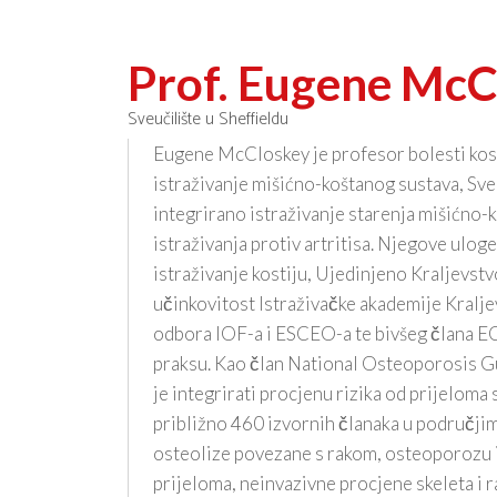
Prof. Eugene McC
Sveučilište u Sheffieldu
Eugene McCloskey je profesor bolesti kost
istraživanje mišićno-koštanog sustava, Sveu
integrirano istraživanje starenja mišićno-
istraživanja protiv artritisa. Njegove ulog
istraživanje kostiju, Ujedinjeno Kraljevst
učinkovitost Istraživačke akademije Kralj
odbora IOF-a i ESCEO-a te bivšeg člana EC
praksu. Kao član National Osteoporosis
je integrirati procjenu rizika od prijeloma 
približno 460 izvornih članaka u područjim
osteolize povezane s rakom, osteoporozu i
prijeloma, neinvazivne procjene skeleta i 