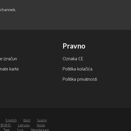
 channels.
Pravno
e izračun
Oznaka CE
nate karte
Politika kolačića
Politika privatnosti
s
English
Eesti
Suomi
한국인
Lietuvių
Norsk
ไทย
Türk
Українська