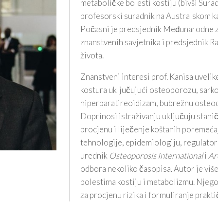
metaboličke bolesti kostiju (bivši Sura
profesorski suradnik na Australskom ka
Počasni je predsjednik Međunarodne z
znanstvenih savjetnika i predsjednik R
života.
Znanstveni interesi prof. Kanisa uvel
kostura uključujući osteoporozu, sarko
hiperparatireoidizam, bubrežnu osteodi
Doprinosi istraživanju uključuju stani
procjenu i liječenje koštanih poremeća
tehnologije, epidemiologiju, regulator
urednik
Osteoporosis International
i
Ar
odbora nekoliko časopisa. Autor je više
bolestima kostiju i metabolizmu. Njegov
za procjenu rizika i formuliranje prakt