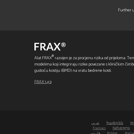
Further u
®
Alat FRAX
razvijen je za procjenu rizika od prijeloma. Tem
modelima koji integriraju rizike povezane s kliničkim čim
gustoću kostiju (BMD) na vratu bedrene kosti.
FRAX 1.4.9
عربي
հայերեն
বাং
Français
ქართული
فارسی
Polskie
Portu