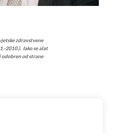
Svjetske zdravstvene
.-2010.). Iako se alat
ti odobren od strane