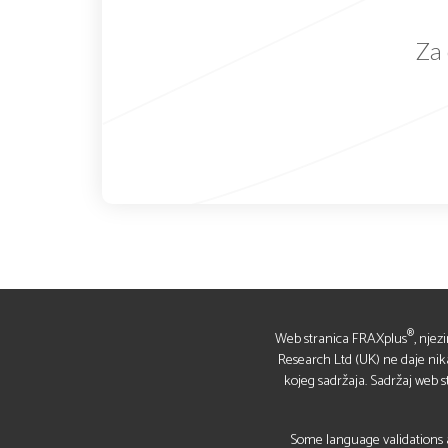
Za 
®
Web stranica FRAXplus
, njez
Research Ltd (UK) ne daje nikakv
kojeg sadržaja. Sadržaj web 
Some language validations a