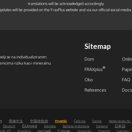
translations will be acknowledged accordingly.
pdates will be provided on the FraxPlus website and via our official social media
Sitemap
elji se na individualiziranim
Dom
Onlin
benicima rizika kao i mineralnu
®
FRAXplus
Papir
Oko
FAQ
References
Doc
লা
简体中文
中国传统的
Hrvatski
Čeština
Dansk
Nederlands NL
Deutsch
Ελληνικά
Íslenska
Bahasa Indonesia
Italiano
日本語
guês PT
Română
русский
Српски
Slovenský
Español
Svenska