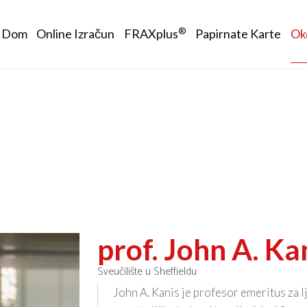
Main navigation
®
Dom
Online Izračun
FRAXplus
Papirnate Karte
Ok
prof. John A. Ka
Sveučilište u Sheffieldu
John A. Kanis je profesor emeritus za l