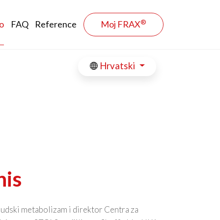
®
o
FAQ
Reference
Moj FRAX
Hrvatski
nis
judski metabolizam i direktor Centra za