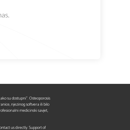
nas.
 "kako su dostupni". Osteoporosis
anice, njezinog softvera ili bilo
ofesionalni medicinski savjet,
tact us directly. Support of