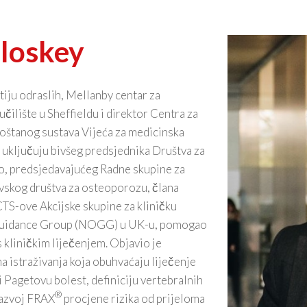
loskey
iju odraslih, Mellanby centar za
čilište u Sheffieldu i direktor Centra za
koštanog sustava Vijeća za medicinska
e uključuju bivšeg predsjednika Društva za
vo, predsjedavajućeg Radne skupine za
evskog društva za osteoporozu, člana
TS-ove Akcijske skupine za kliničku
 Guidance Group (NOGG) u UK-u, pomogao
s kliničkim liječenjem. Objavio je
a istraživanja koja obuhvaćaju liječenje
 Pagetovu bolest, definiciju vertebralnih
®
razvoj FRAX
procjene rizika od prijeloma