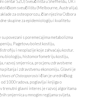
dni centar SZO) Sveučilišta u Sheffieldu, UK i
toličkom sveučilištu (Melbourne, Australija).
aklade za osteoporozu, član njezina Odbora
adne skupine za epidemiologiju i kvalitetu
ike su povezani s poremećajima metabolizma
peniju, Pagetovu bolest kostiju,
strofiju i neoplazije koje zahvaćaju kostur.
čnu biologiju, histomorfometriju kostiju,
ja, razvoj smjernica, procjenu zdravstvene
na pitanja i zdravstvenu ekonomiju. Glavni je
chives of Osteoporosis
i član je uredničkog
 od 1000 radova, poglavlja i knjiga o
 trenutni glavni interes je razvoj algoritama
ičnih smjernica u mnogim regijama svijeta.