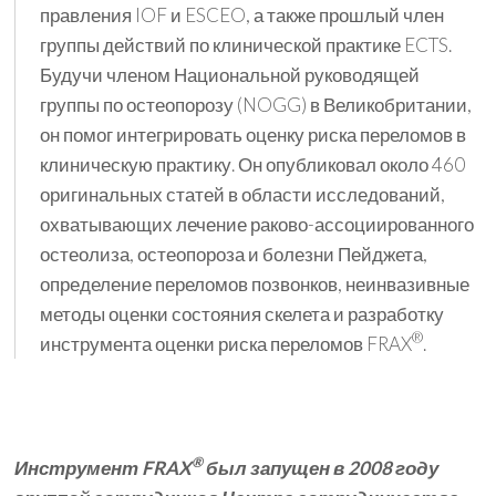
правления IOF и ESCEO, а также прошлый член
группы действий по клинической практике ECTS.
Будучи членом Национальной руководящей
группы по остеопорозу (NOGG) в Великобритании,
он помог интегрировать оценку риска переломов в
клиническую практику. Он опубликовал около 460
оригинальных статей в области исследований,
охватывающих лечение раково-ассоциированного
остеолиза, остеопороза и болезни Пейджета,
определение переломов позвонков, неинвазивные
методы оценки состояния скелета и разработку
®
инструмента оценки риска переломов FRAX
.
®
Инструмент FRAX
был запущен в 2008 году