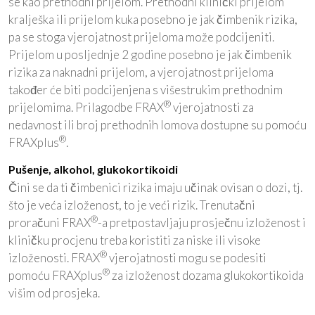
se kao prethodni prijelom. Prethodni klinički prijelom
kralješka ili prijelom kuka posebno je jak čimbenik rizika,
pa se stoga vjerojatnost prijeloma može podcijeniti.
Prijelom u posljednje 2 godine posebno je jak čimbenik
rizika za naknadni prijelom, a vjerojatnost prijeloma
također će biti podcijenjena s višestrukim prethodnim
®
prijelomima. Prilagodbe FRAX
vjerojatnosti za
nedavnost ili broj prethodnih lomova dostupne su pomoću
®
FRAXplus
.
Pušenje, alkohol, glukokortikoidi
Čini se da ti čimbenici rizika imaju učinak ovisan o dozi, tj.
što je veća izloženost, to je veći rizik. Trenutačni
®
proračuni FRAX
-a pretpostavljaju prosječnu izloženost i
kliničku procjenu treba koristiti za niske ili visoke
®
izloženosti. FRAX
vjerojatnosti mogu se podesiti
®
pomoću FRAXplus
za izloženost dozama glukokortikoida
višim od prosjeka.