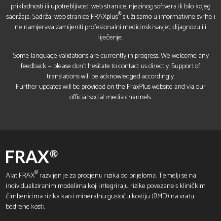
prikladnosti ili upotrebljivosti web stranice, njezinog softvera ili bilo kojeg
®
sadržaja. Sadržaj web stranice FRAXplus
služi samo u informativne svrhe i
ne namjerava zamijeniti profesionalni medicinski savjet, dijagnozu ili
liječenje.
Some language validations are currently in progress. We welcome any
feedback — please don’t hesitate to contact us directly. Support of
translations will be acknowledged accordingly.
Further updates will be provided on the FraxPlus website and via our
official social media channels.
®
Alat FRAX
razvijen je za procjenu rizika od prijeloma. Temelji se na
individualiziranim modelima koji integriraju rizike povezane s kliničkim
čimbenicima rizika kao i mineralnu gustoću kostiju (BMD) na vratu
bedrene kosti.