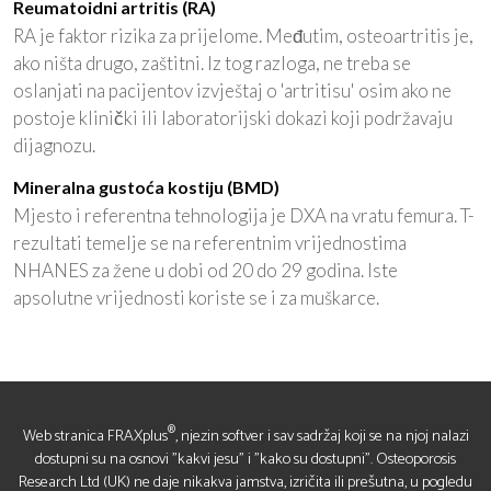
Reumatoidni artritis (RA)
RA je faktor rizika za prijelome. Međutim, osteoartritis je,
ako ništa drugo, zaštitni. Iz tog razloga, ne treba se
oslanjati na pacijentov izvještaj o 'artritisu' osim ako ne
postoje klinički ili laboratorijski dokazi koji podržavaju
dijagnozu.
Mineralna gustoća kostiju (BMD)
Mjesto i referentna tehnologija je DXA na vratu femura. T-
rezultati temelje se na referentnim vrijednostima
NHANES za žene u dobi od 20 do 29 godina. Iste
apsolutne vrijednosti koriste se i za muškarce.
®
Web stranica FRAXplus
, njezin softver i sav sadržaj koji se na njoj nalazi
dostupni su na osnovi "kakvi jesu" i "kako su dostupni". Osteoporosis
Research Ltd (UK) ne daje nikakva jamstva, izričita ili prešutna, u pogledu