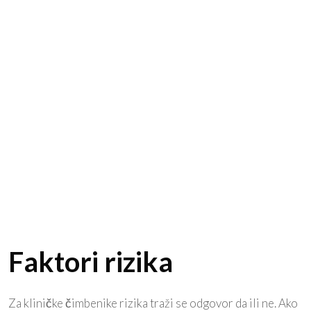
Faktori rizika
Za kliničke čimbenike rizika traži se odgovor da ili ne. Ako