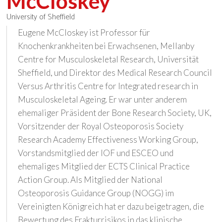
McCloskey
University of Sheffield
Eugene McCloskey ist Professor für
Knochenkrankheiten bei Erwachsenen, Mellanby
Centre for Musculoskeletal Research, Universität
Sheffield, und Direktor des Medical Research Council
Versus Arthritis Centre for Integrated research in
Musculoskeletal Ageing. Er war unter anderem
ehemaliger Präsident der Bone Research Society, UK,
Vorsitzender der Royal Osteoporosis Society
Research Academy Effectiveness Working Group,
Vorstandsmitglied der IOF und ESCEO und
ehemaliges Mitglied der ECTS Clinical Practice
Action Group. Als Mitglied der National
Osteoporosis Guidance Group (NOGG) im
Vereinigten Königreich hat er dazu beigetragen, die
Bewertung des Frakturrisikos in das klinische