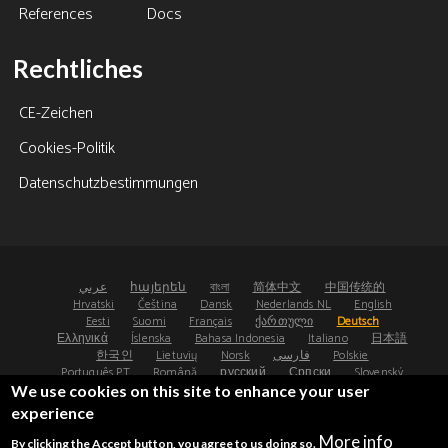
References
Docs
Rechtliches
CE-Zeichen
Cookies-Politik
Datenschutzbestimmungen
عربي
հայերեն
বাংলা
简体中文
中国传统的
Hrvatski
Čeština
Dansk
Nederlands NL
English
Eesti
Suomi
Français
ქართული
Deutsch
Ελληνικά
Íslenska
Bahasa Indonesia
Italiano
日本語
한국인
Lietuvių
Norsk
فارسی
Polskie
Português PT
Română
русский
Српски
Slovenský
Español
Svenska
ไทย
Türk
Українська
We use cookies on this site to enhance your user
experience
©2008-2026 - Osteoporosis Research Ltd, UK
More info
By clicking the Accept button, you agree to us doing so.