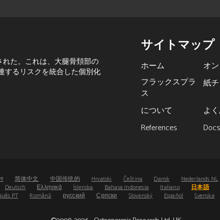
サイトマップ
された。これは、大腿骨頚部の
ホーム
オン
関連するリスクを統合した個別化
フラックスプラ
紙チ
ス
について
よく
References
Doc
লা
简体中文
中国传统的
Hrvatski
Čeština
Dansk
Nederlands NL
Deutsch
Ελληνικά
Íslenska
Bahasa Indonesia
Italiano
日本語
guês PT
Română
русский
Српски
Slovenský
Español
Svenska