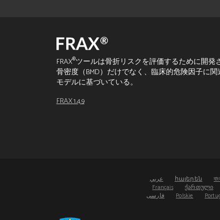
®
FRAX
ツールは骨折リスクを評価するために開発
骨密度（BMD）だけでなく、臨床的危険因子に
モデルに基づいている。
FRAX 1.4.9
عربي
հայերեն
বাং
Français
ქართული
فارسی
Polskie
Portu