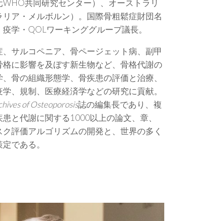
元WHO共同研究センター）、オーストラリ
ラリア・メルボルン）。国際骨粗鬆症財団名
疫学・QOLワーキンググループ議長。
症、サルコペニア、骨ページェット病、副甲
骨格に影響を及ぼす新生物など、骨格代謝の
学、骨の組織形態学、骨疾患の評価と治療、
疫学、規制、医療経済学などの研究に貢献。
chives of Osteoporosis
誌の編集長であり、複
患と代謝に関する1000以上の論文、章、
スク評価アルゴリズムの開発と、世界の多く
策定である。