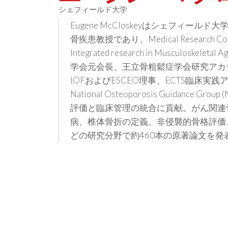
シェフィールド大学
Eugene McCloskeyはシェフィー
骨疾患教授であり、Medical Research Council 
Integrated research in Musculo
学会元会長、王立骨粗鬆症学会研究アカ
IOFおよびESCEO理事、ECTS臨床
National Osteoporosis Guidanc
評価と臨床管理の統合に貢献。がん関連
病、椎体骨折の定義、非侵襲的骨格評価、 
どの研究分野で約460本の原著論文を発