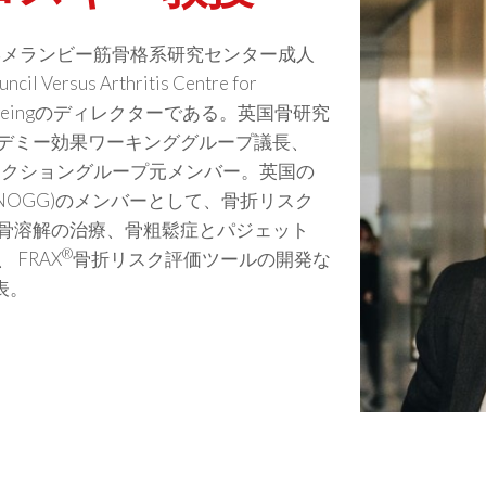
ルド大学メランビー筋骨格系研究センター成人
Versus Arthritis Centre for
skeletal Ageingのディレクターである。英国骨研究
デミー効果ワーキンググループ議長、
実践アクショングループ元メンバー。英国の
e Group (NOGG)のメンバーとして、骨折リスク
骨溶解の治療、骨粗鬆症とパジェット
®
FRAX
骨折リスク評価ツールの開発な
表。