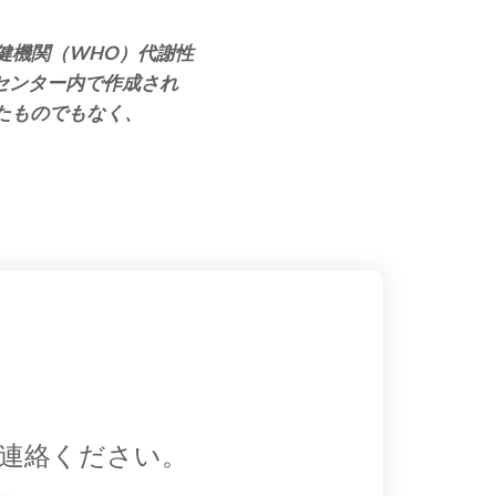
保健機関（WHO）代謝性
同センター内で作成され
たものでもなく、
連絡ください。