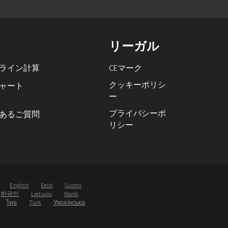
リーガル
ライン計算
CEマーク
クッキーポリシ
ャート
ー
プライバシーポ
あるご質問
リシー
s
English
Eesti
Suomi
한국인
Lietuvių
Norsk
ไทย
Türk
Українська