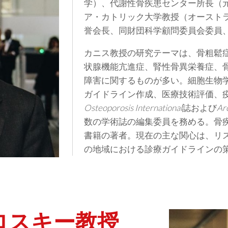
学）、代謝性骨疾患センター所長（
ア・カトリック大学教授（オースト
誉会長、同財団科学顧問委員会委員、
カニス教授の研究テーマは、骨粗鬆
状腺機能亢進症、腎性骨異栄養症、
障害に関するものが多い。細胞生物
ガイドライン作成、医療技術評価、
Osteoporosis International
誌および
Ar
数の学術誌の編集委員を務める。骨疾
書籍の著者。現在の主な関心は、リ
の地域における診療ガイドラインの
ロスキー教授