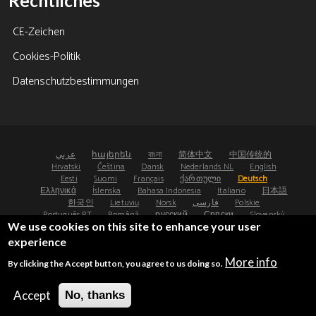
Rechtliches
CE-Zeichen
Cookies-Politik
Datenschutzbestimmungen
عربي
հայերեն
বাংলা
简体中文
中国传统的
Hrvatski
Čeština
Dansk
Nederlands NL
English
Eesti
Suomi
Français
ქართული
Deutsch
Ελληνικά
Íslenska
Bahasa Indonesia
Italiano
日本語
한국인
Lietuvių
Norsk
فارسی
Polskie
Português PT
Română
русский
Српски
Slovenský
We use cookies on this site to enhance your user
Español
Svenska
ไทย
Türk
Українська
experience
©2008-2026 - Osteoporosis Research Ltd, UK
More info
By clicking the Accept button, you agree to us doing so.
®
®
FRAX
and FRAXplus
are registered trademarks.
UDI: (01)05065010474000(8012)4.4
Accept
No, thanks