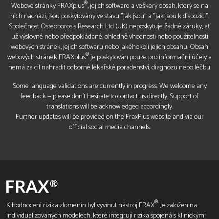
®
Webové stránky FRAXplus
, jejich software a veškerý obsah, který se na
nich nachází, jsou poskytovány ve stavu "jak jsou" a "jak jsou k dispozici".
Společnost Osteoporosis Research Ltd (UK) neposkytuje žádné záruky, ať
už výslovné nebo předpokládané, ohledně vhodnosti nebo použitelnosti
webových stránek, jejich softwaru nebo jakéhokoli jejich obsahu. Obsah
®
webových stránek FRAXplus
je poskytován pouze pro informační účely a
nemá za cíl nahradit odborné lékařské poradenství, diagnózu nebo léčbu.
Some language validations are currently in progress. We welcome any
feedback — please don’t hesitate to contact us directly. Support of
translations will be acknowledged accordingly.
Further updates will be provided on the FraxPlus website and via our
official social media channels.
®
K hodnocení rizika zlomenin byl vyvinut nástroj FRAX
. Je založen na
individualizovaných modelech, které integrují rizika spojená s klinickými