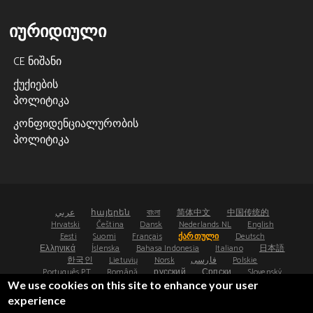
იურიდიული
CE ნიშანი
ქუქიების
პოლიტიკა
კონფიდენციალურობის
პოლიტიკა
عربي
հայերեն
বাংলা
简体中文
中国传统的
Hrvatski
Čeština
Dansk
Nederlands NL
English
Eesti
Suomi
Français
ქართული
Deutsch
Ελληνικά
Íslenska
Bahasa Indonesia
Italiano
日本語
한국인
Lietuvių
Norsk
فارسی
Polskie
Português PT
Română
русский
Српски
Slovenský
Español
Svenska
ไทย
Türk
Українська
We use cookies on this site to enhance your user
experience