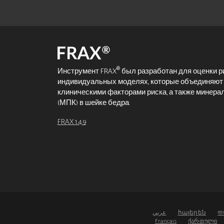
®
Инструмент FRAX
был разработан для оценки р
индивидуальных моделях, которые объединяют 
клиническими факторами риска, а также минера
(МПК) в шейке бедра.
FRAX 1.4.9
عربي
հայերեն
বাং
Français
ქართული