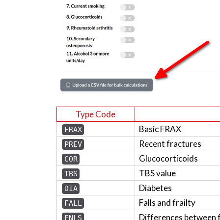
Type Code
Basic FRAX
FRAX
Recent fractures
PREV
Glucocorticoids
COR
TBS value
TBS
Diabetes
DIA
Falls and frailty
FALL
Differences between 
FNLS