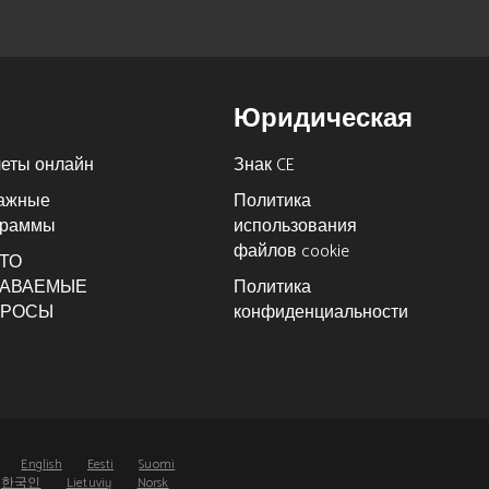
Юридическая
четы онлайн
Знак CE
ажные
Политика
граммы
использования
файлов cookie
ТО
ДАВАЕМЫЕ
Политика
ПРОСЫ
конфиденциальности
s
English
Eesti
Suomi
한국인
Lietuvių
Norsk