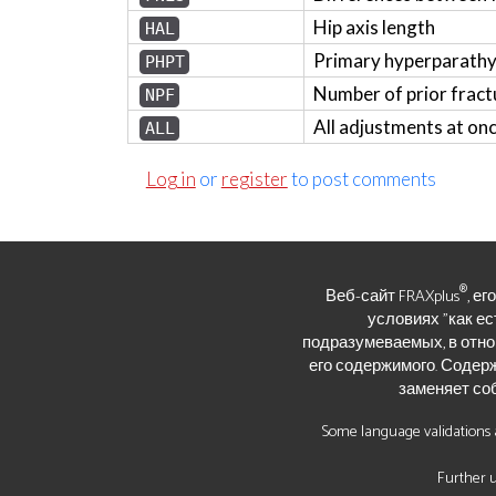
Hip axis length
HAL
Primary hyperparath
PHPT
Number of prior fract
NPF
All adjustments at on
ALL
Log in
or
register
to post comments
®
Веб-сайт FRAXplus
, е
условиях "как ест
подразумеваемых, в отно
его содержимого. Содерж
заменяет со
Some language validations a
Further u