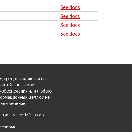
See docs
See docs
See docs
See docs
ем, предоставляются на
арантий, явных или
о обеспечения или любого
ормационных целях и не
или лечение.
tact us directly. Support of
 channels.