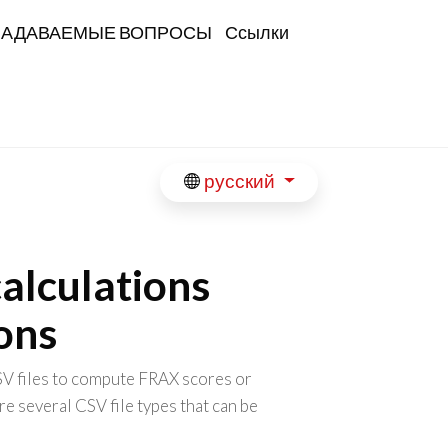
ЗАДАВАЕМЫЕ ВОПРОСЫ
Ссылки
русский
alculations
ions
SV files to compute FRAX scores or
re several CSV file types that can be