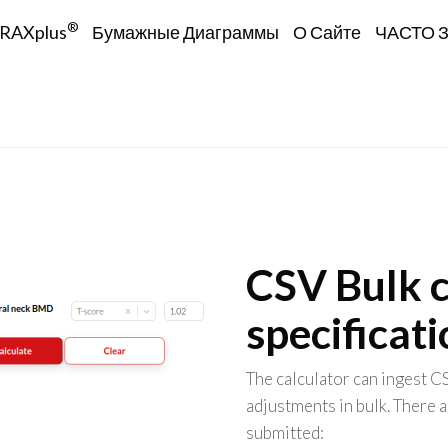
tion
®
RAXplus
Бумажные Диаграммы
О Сайте
ЧАСТО 
CSV Bulk c
specificat
The calculator can ingest C
adjustments in bulk. There a
submitted: