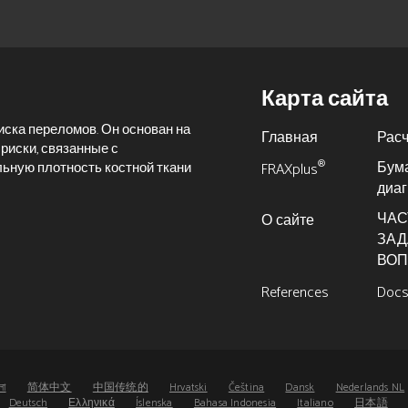
Карта сайта
иска переломов. Он основан на
Главная
Рас
риски, связанные с
Бум
®
льную плотность костной ткани
FRAXplus
диа
ЧАС
О сайте
ЗА
ВО
References
Doc
লা
简体中文
中国传统的
Hrvatski
Čeština
Dansk
Nederlands NL
Deutsch
Ελληνικά
Íslenska
Bahasa Indonesia
Italiano
日本語