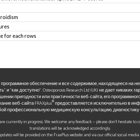
yroidism
ures
ce for each rows
го программное обеспечение и все содержимое, находящееся на н
ь" и "как доступно". Osteoporosis Research Ltd (UK) не дает никаких г
шении пригодности или практичности веб-сайта, его программног
®
ание веб-сайта FRAXplus
предоставляется исключительно в инф
бой профессиональную медицинскую консультацию, диагностику 
re currently in progress. We welcome any feedback — please don’t hesitate to con
translations will be acknowledged accordingly.
pdates will be provided on the FraxPlus website and via our official social media