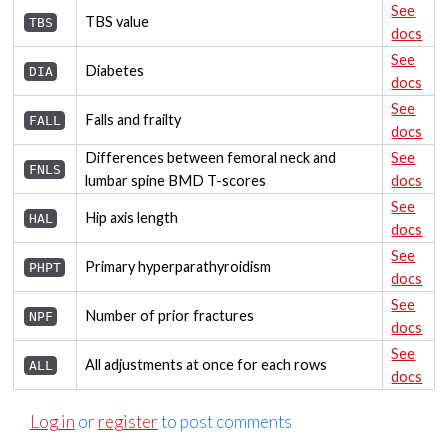
See
TBS value
TBS
docs
See
Diabetes
DIA
docs
See
Falls and frailty
FALL
docs
Differences between femoral neck and
See
FNLS
lumbar spine BMD T-scores
docs
See
Hip axis length
HAL
docs
See
Primary hyperparathyroidism
PHPT
docs
See
Number of prior fractures
NPF
docs
See
All adjustments at once for each rows
ALL
docs
Log in
or
register
to post comments