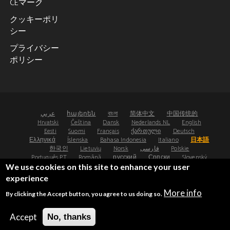
CEマーク
クッキーポリ
シー
プライバシー
ポリシー
عربي
հայերեն
বাংলা
简体中文
中国传统的
Hrvatski
Čeština
Dansk
Nederlands NL
English
Eesti
Suomi
Français
ქართული
Deutsch
Ελληνικά
Íslenska
Bahasa Indonesia
Italiano
日本語
한국인
Lietuvių
Norsk
فارسی
Polskie
Português PT
Română
русский
Српски
Slovenský
Español
Svenska
ไทย
Türk
Українська
We use cookies on this site to enhance your user
experience
©2008-2026 - Osteoporosis Research Ltd, UK
More info
By clicking the Accept button, you agree to us doing so.
®
®
FRAX
and FRAXplus
are registered trademarks.
UDI: (01)05065010474000(8012)4.4
Accept
No, thanks