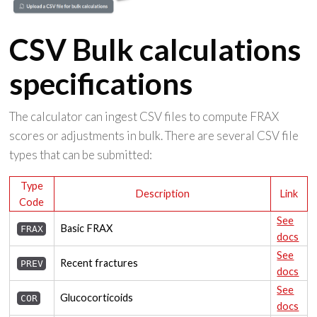
CSV Bulk calculations
specifications
The calculator can ingest CSV files to compute FRAX
scores or adjustments in bulk. There are several CSV file
types that can be submitted:
Type
Description
Link
Code
See
Basic FRAX
FRAX
docs
See
Recent fractures
PREV
docs
See
Glucocorticoids
COR
docs