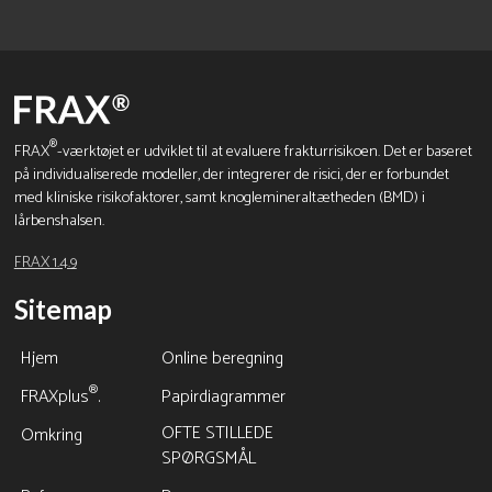
®
FRAX
-værktøjet er udviklet til at evaluere frakturrisikoen. Det er baseret
på individualiserede modeller, der integrerer de risici, der er forbundet
med kliniske risikofaktorer, samt knoglemineraltætheden (BMD) i
lårbenshalsen.
FRAX 1.4.9
Sitemap
Hjem
Online beregning
®
FRAXplus
.
Papirdiagrammer
OFTE STILLEDE
Omkring
SPØRGSMÅL