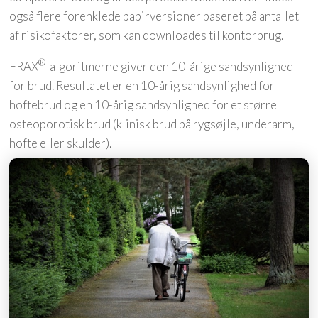
også flere forenklede papirversioner baseret på antallet
af risikofaktorer, som kan downloades til kontorbrug.
®
FRAX
-algoritmerne giver den 10-årige sandsynlighed
for brud. Resultatet er en 10-årig sandsynlighed for
hoftebrud og en 10-årig sandsynlighed for et større
osteoporotisk brud (klinisk brud på rygsøjle, underarm,
hofte eller skulder).