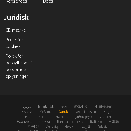
References
Docs
Juridisk
CE-mærke
Politik for
cookies
Politik for
beskyttelse af
personlige
oplysninger
عربي
հայերեն
বাংলা
简体中文
中国传统的
Hrvatski
Čeština
Dansk
Nederlands NL
English
Eesti
Suomi
Français
ქართული
Deutsch
Ελληνικά
Íslenska
Bahasa Indonesia
Italiano
日本語
한국인
Lietuvių
Norsk
فارسی
Polskie