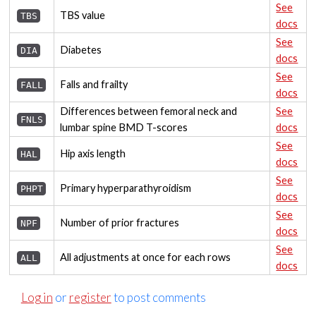
See
TBS value
TBS
docs
See
Diabetes
DIA
docs
See
Falls and frailty
FALL
docs
Differences between femoral neck and
See
FNLS
lumbar spine BMD T-scores
docs
See
Hip axis length
HAL
docs
See
Primary hyperparathyroidism
PHPT
docs
See
Number of prior fractures
NPF
docs
See
All adjustments at once for each rows
ALL
docs
Log in
or
register
to post comments