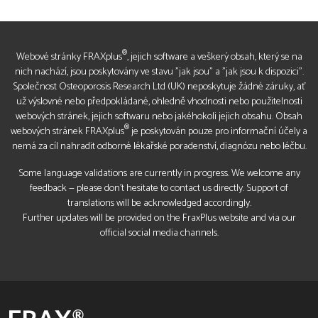
®
Webové stránky FRAXplus
, jejich software a veškerý obsah, který se na
nich nachází, jsou poskytovány ve stavu "jak jsou" a "jak jsou k dispozici".
Společnost Osteoporosis Research Ltd (UK) neposkytuje žádné záruky, ať
už výslovné nebo předpokládané, ohledně vhodnosti nebo použitelnosti
webových stránek, jejich softwaru nebo jakéhokoli jejich obsahu. Obsah
®
webových stránek FRAXplus
je poskytován pouze pro informační účely a
nemá za cíl nahradit odborné lékařské poradenství, diagnózu nebo léčbu.
Some language validations are currently in progress. We welcome any
feedback — please don’t hesitate to contact us directly. Support of
translations will be acknowledged accordingly.
Further updates will be provided on the FraxPlus website and via our
official social media channels.