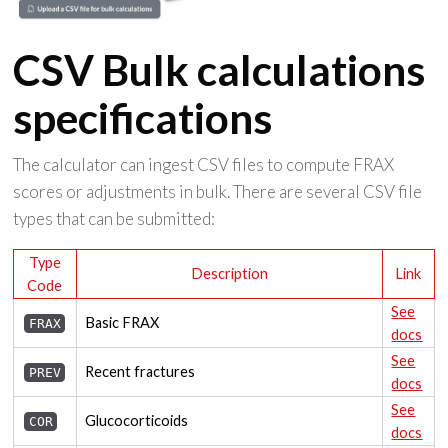
CSV Bulk calculations
specifications
The calculator can ingest CSV files to compute FRAX
scores or adjustments in bulk. There are several CSV file
types that can be submitted:
Type
Description
Link
Code
See
Basic FRAX
FRAX
docs
See
Recent fractures
PREV
docs
See
Glucocorticoids
COR
docs