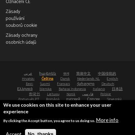
Označení CE
Zásady
používání
souborů cookie
Zásady ochrany
osobních údajů
عربي
հայերեն
বাংলা
简体中文
中国传统的
Hrvatski
Čeština
Dansk
Nederlands NL
English
Eesti
Suomi
Français
ქართული
Deutsch
Ελληνικά
Íslenska
Bahasa Indonesia
Italiano
日本語
한국인
Lietuvių
Norsk
فارسی
Polskie
Português PT
Română
русский
Српски
Slovenský
Español
Svenska
ไทย
Türk
Українська
We use cookies on this site to enhance your user
experience
©2008-2026 - Osteoporosis Research Ltd, UK
More info
By clicking the Accept button, you agree to us doing so.
®
®
FRAX
and FRAXplus
are registered trademarks.
UDI: (01)05065010474000(8012)4.4
Accept
No, thanks