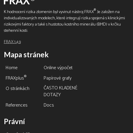
®
K hodnocení rizika zlomenin byl vyvinut nástroj FRAX
. Je založen na
individualizovaných modelech, které integrují rizika spojená s klinickými
rizikovými faktory a také s hustotou kostního minerálu (BMD) v krčku
stehenní kosti.
FRAX 1.4.9
Mapa stránek
Home
Online výpočet
®
FRAXplus
Papírové grafy
ČASTO KLADENÉ
O stránkách
DOTAZY
References
Docs
Právní