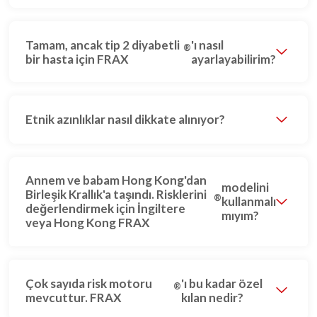
Tamam, ancak tip 2 diyabetli
'ı nasıl
®
bir hasta için FRAX
ayarlayabilirim?
Etnik azınlıklar nasıl dikkate alınıyor?
Annem ve babam Hong Kong'dan
modelini
Birleşik Krallık'a taşındı. Risklerini
®
kullanmalı
değerlendirmek için İngiltere
mıyım?
veya Hong Kong FRAX
Çok sayıda risk motoru
'ı bu kadar özel
®
mevcuttur. FRAX
kılan nedir?