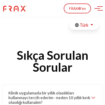
Skip to main content
FRAX®'ım
Türk
Sıkça Sorulan
Sorular
Klinik uygulamada bir yıllık olasılıkları
kullanmayı tercih ederim - neden 10 yıllık kırık
olasılığı kullanalım?