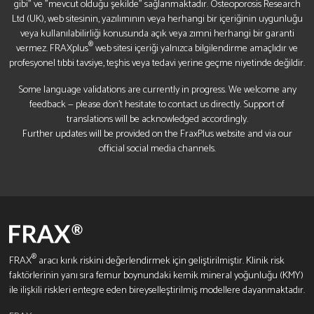
gibi" ve "mevcut olduğu şekilde" sağlanmaktadır. Osteoporosis Research
Ltd (UK), web sitesinin, yazılımının veya herhangi bir içeriğinin uygunluğu
veya kullanılabilirliği konusunda açık veya zımni herhangi bir garanti
®
vermez. FRAXplus
web sitesi içeriği yalnızca bilgilendirme amaçlıdır ve
profesyonel tıbbi tavsiye, teşhis veya tedavi yerine geçme niyetinde değildir.
Some language validations are currently in progress. We welcome any
feedback — please don’t hesitate to contact us directly. Support of
translations will be acknowledged accordingly.
Further updates will be provided on the FraxPlus website and via our
official social media channels.
®
FRAX
aracı kırık riskini değerlendirmek için geliştirilmiştir. Klinik risk
faktörlerinin yanı sıra femur boynundaki kemik mineral yoğunluğu (KMY)
ile ilişkili riskleri entegre eden bireyselleştirilmiş modellere dayanmaktadır.