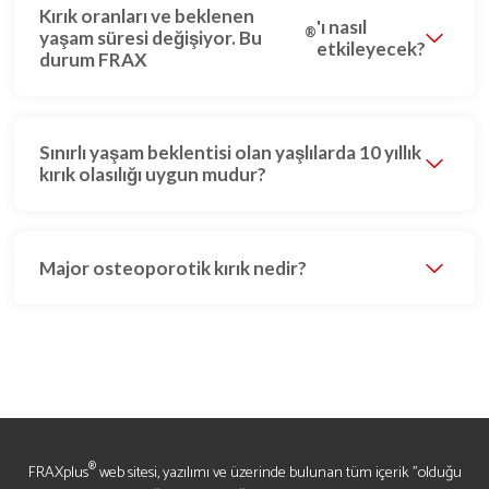
Kırık oranları ve beklenen
'ı nasıl
®
yaşam süresi değişiyor. Bu
etkileyecek?
durum FRAX
Sınırlı yaşam beklentisi olan yaşlılarda 10 yıllık
kırık olasılığı uygun mudur?
Major osteoporotik kırık nedir?
®
FRAXplus
web sitesi, yazılımı ve üzerinde bulunan tüm içerik "olduğu