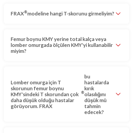
®
FRAX
modeline hangi T-skorunu girmeliyim?
Femur boynu KMY yerine total kalça veya
lomber omurgada ölçülen KMY'yi kullanabilir
miyim?
bu
Lomber omurga için T
hastalarda
skorunun femur boynu
kırık
®
KMY'sindeki T skorundan çok
olasılığını
daha düşük olduğu hastalar
düşük mü
görüyorum. FRAX
tahmin
edecek?