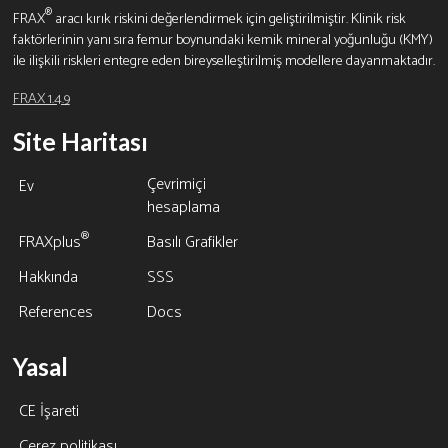
®
FRAX
aracı kırık riskini değerlendirmek için geliştirilmiştir. Klinik risk
faktörlerinin yanı sıra femur boynundaki kemik mineral yoğunluğu (KMY)
ile ilişkili riskleri entegre eden bireyselleştirilmiş modellere dayanmaktadır.
FRAX 1.4.9
Site Haritası
Çevrimiçi
Ev
hesaplama
®
FRAXplus
Basılı Grafikler
Hakkında
SSS
References
Docs
Yasal
CE İşareti
Çerez politikası