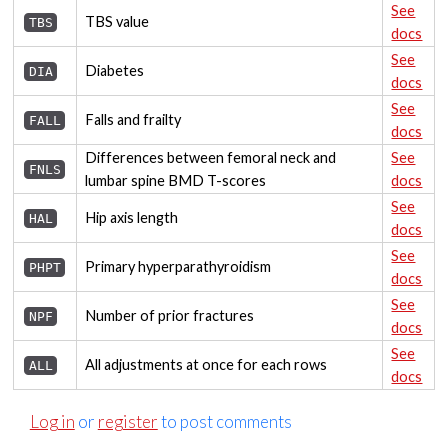
See
TBS value
TBS
docs
See
Diabetes
DIA
docs
See
Falls and frailty
FALL
docs
Differences between femoral neck and
See
FNLS
lumbar spine BMD T-scores
docs
See
Hip axis length
HAL
docs
See
Primary hyperparathyroidism
PHPT
docs
See
Number of prior fractures
NPF
docs
See
All adjustments at once for each rows
ALL
docs
Log in
or
register
to post comments