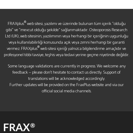
®
FRAXplus
web sitesi, yazılımı ve üzerinde bulunan tüm içerik "olduğu
gibi" ve "mevcut olduğu şekilde" sağlanmaktadır. Osteoporosis Research
Ltd (UK), web sitesinin, yazılımının veya herhangi bir içeriğinin uygunluğu
veya kullanılabilirliği konusunda açık veya zımni herhangi bir garanti
®
vermez. FRAXplus
web sitesi içeriği yalnızca bilgilendirme amaçlıdır ve
profesyonel tıbbi tavsiye, teşhis veya tedavi yerine geçme niyetinde değildir.
Some language validations are currently in progress. We welcome any
feedback — please don’t hesitate to contact us directly. Support of
translations will be acknowledged accordingly.
Further updates will be provided on the FraxPlus website and via our
official social media channels.