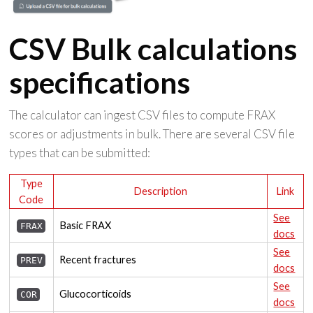
CSV Bulk calculations
specifications
The calculator can ingest CSV files to compute FRAX
scores or adjustments in bulk. There are several CSV file
types that can be submitted:
Type
Description
Link
Code
See
Basic FRAX
FRAX
docs
See
Recent fractures
PREV
docs
See
Glucocorticoids
COR
docs