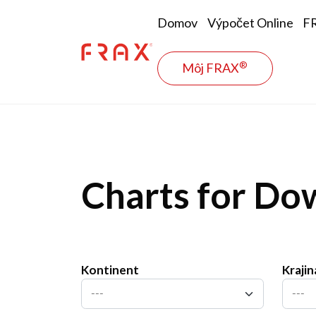
Skip to main content
Main naviga
Domov
Výpočet Online
F
®
Môj FRAX
Charts for Do
Kontinent
Krajin
---
---