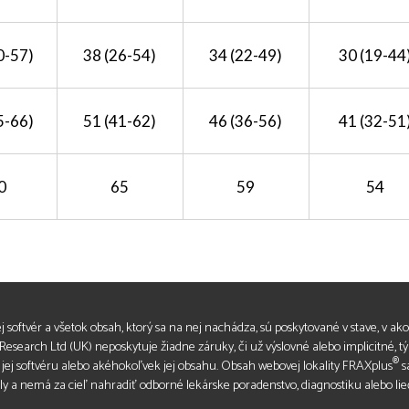
0-57)
38 (26-54)
34 (22-49)
30 (19-44
5-66)
51 (41-62)
46 (36-56)
41 (32-51
0
65
59
54
jej softvér a všetok obsah, ktorý sa na nej nachádza, sú poskytované v stave, v akom
esearch Ltd (UK) neposkytuje žiadne záruky, či už výslovné alebo implicitné, t
®
, jej softvéru alebo akéhokoľvek jej obsahu. Obsah webovej lokality FRAXplus
s
ly a nemá za cieľ nahradiť odborné lekárske poradenstvo, diagnostiku alebo lie