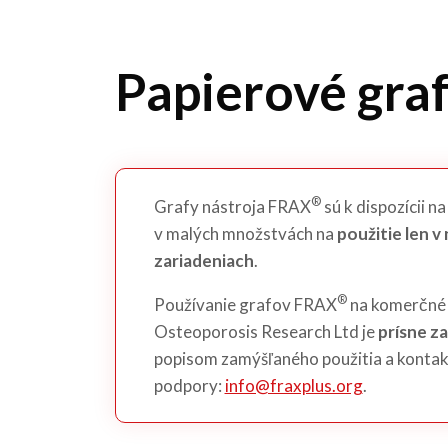
Papierové gra
®
Grafy nástroja FRAX
sú k dispozícii n
v malých množstvách na
použitie len v
zariadeniach
.
®
Používanie grafov FRAX
na komerčné 
Osteoporosis Research Ltd je
prísne z
popisom zamýšľaného použitia a kontak
podpory:
info@fraxplus.org
.