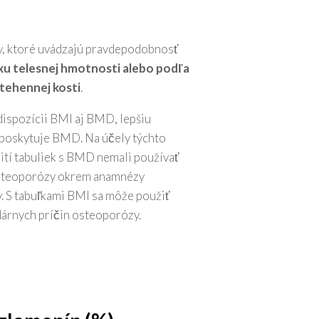
y, ktoré uvádzajú pravdepodobnosť
xu telesnej hmotnosti alebo podľa
tehennej kosti
.
k dispozícii BMI aj BMD, lepšiu
a poskytuje BMD. Na účely týchto
žití tabuliek s BMD nemali používať
osteoporózy okrem anamnézy
y. S tabuľkami BMI sa môže použiť
árnych príčin osteoporózy.