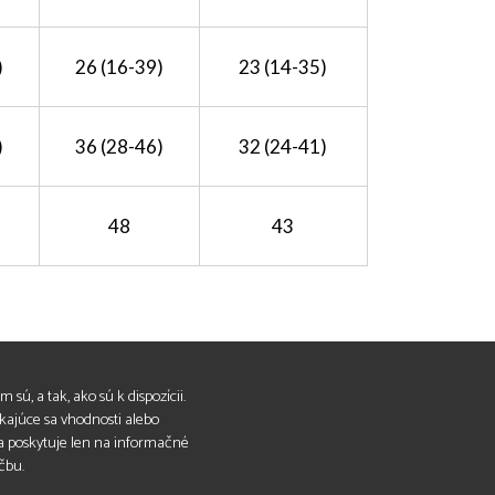
)
26 (16-39)
23 (14-35)
)
36 (28-46)
32 (24-41)
48
43
 sú, a tak, ako sú k dispozícii.
ýkajúce sa vhodnosti alebo
a poskytuje len na informačné
čbu.