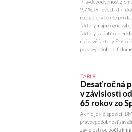
Pravdepodobnosť zlomeni
9,7 %. Pri dvoch klinick
rozpätie (v tomto príkla
faktory majú rôznu váhu.
faktory, zatiaľ čo pred
rizikové faktory. Preto 
pravdepodobnosť zlomenin
Desaťročná p
v závislosti o
65 rokov zo S
Ak nie je k dispozícii B
pravdepodobnosť závažne
závislosti od počtu klin