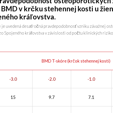
ravdepodobnosť osteoporotických 
 BMD v krčku stehennej kosti u žien
eného kráľovstva.
e je uvedená desaťročná pravdepodobnosť vzniku závažnej os
zo Spojeného kráľovstva v závislosti od počtu klinických riziko
BMD T-skóre (krčok stehennej kosti)
-3.0
-2.0
-1.0
15
9.7
7.1