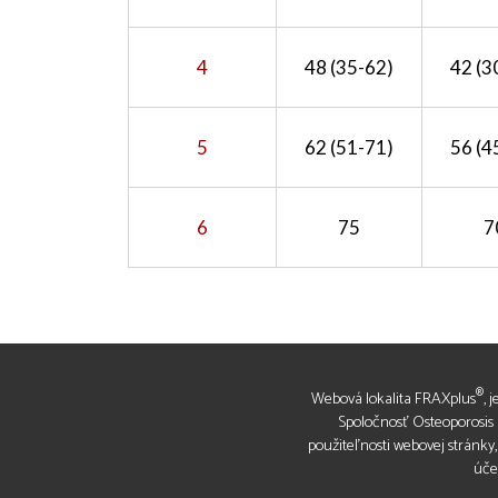
4
48 (35-62)
42 (3
5
62 (51-71)
56 (4
6
75
7
®
Webová lokalita FRAXplus
, 
Spoločnosť Osteoporosis R
použiteľnosti webovej stránky
úče