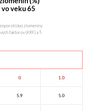
zlomenín (%)
 vo veku 65
teoporotickej zlomeniny
vých faktorov (KRF) a T-
0
1.0
5.9
5.0