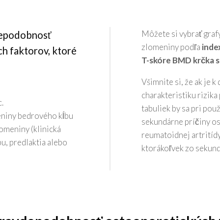
Môžete si vybrať graf
depodobnosť
zlomeniny podľa
inde
ch faktorov, ktoré
T-skóre BMD krčka s
Všimnite si, že ak je 
charakteristiku rizik
.
tabuliek by sa pri pou
niny bedrového kĺbu
sekundárne príčiny 
omeniny (klinická
reumatoidnej artritíd
u, predlaktia alebo
ktorákoľvek zo sekund