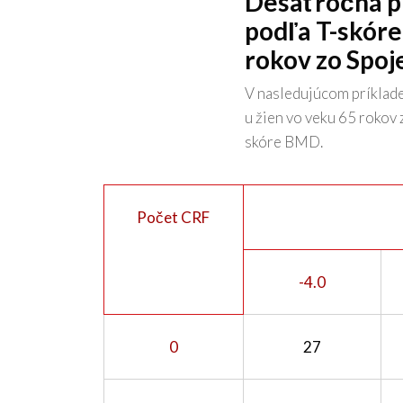
Desaťročná p
podľa T-skóre
rokov zo Spoj
V nasledujúcom príklad
u žien vo veku 65 rokov 
skóre BMD.
Počet CRF
-4.0
0
27