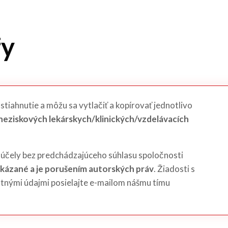
fy
a stiahnutie a môžu sa vytlačiť a kopírovať jednotlivo
 neziskových lekárskych/klinických/vzdelávacích
účely bez predchádzajúceho súhlasu spoločnosti
akázané a je porušením autorských práv
. Žiadosti s
tnými údajmi posielajte e-mailom nášmu tímu