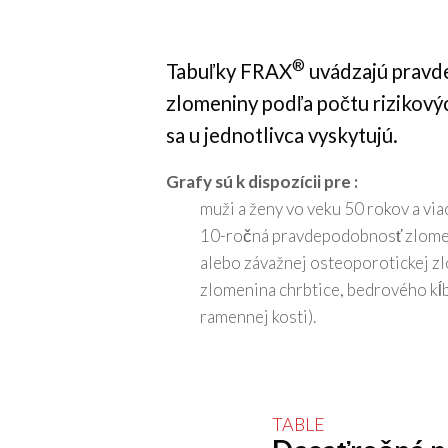
®
Tabuľky FRAX
uvádzajú prav
zlomeniny podľa počtu rizikový
sa u jednotlivca vyskytujú.
Grafy sú k dispozícii pre :
muži a ženy vo veku 50 rokov a viac
10-ročná pravdepodobnosť zlome
alebo závažnej osteoporotickej zl
zlomenina chrbtice, bedrového kĺb
ramennej kosti).