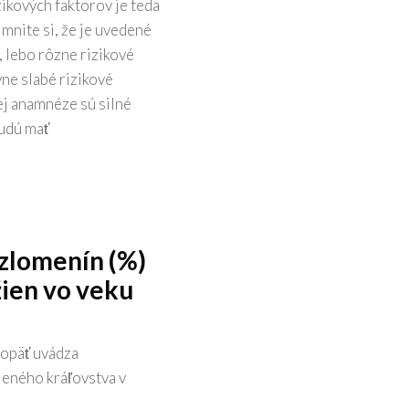
ikových faktorov je teda
mnite si, že je uvedené
, lebo rôzne rizikové
ne slabé rizikové
ej anamnéze sú silné
budú mať
zlomenín (%)
žien vo veku
 opäť uvádza
jeného kráľovstva v