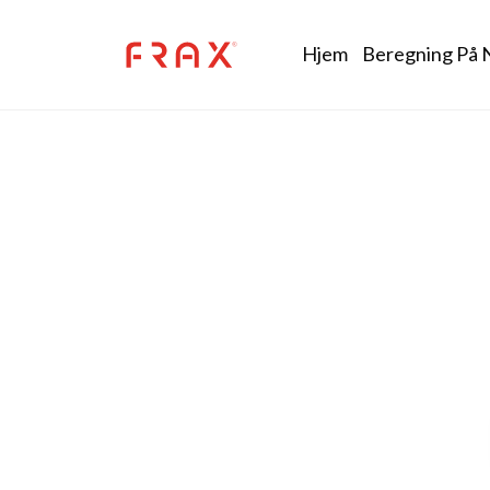
Skip to main content
Main nav
Hjem
Beregning På 