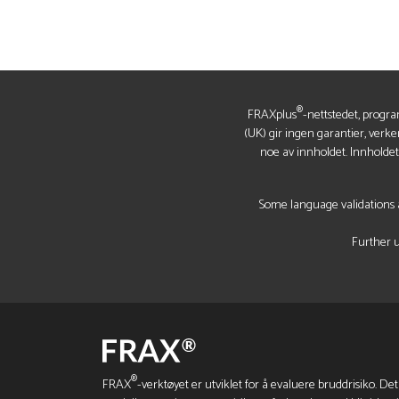
®
FRAXplus
-nettstedet, progra
(UK) gir ingen garantier, verke
noe av innholdet. Innholde
Some language validations a
Further u
®
FRAX
-verktøyet er utviklet for å evaluere bruddrisiko. Det