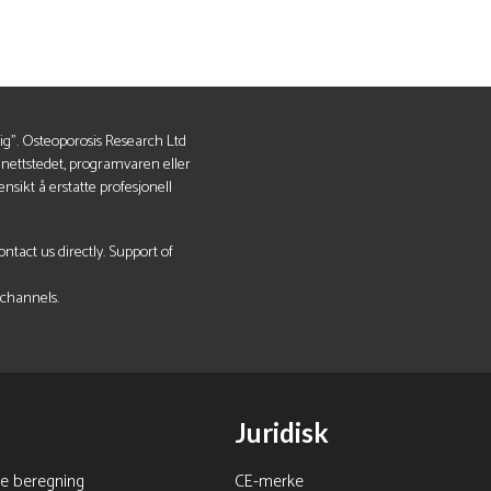
lig". Osteoporosis Research Ltd
v nettstedet, programvaren eller
nsikt å erstatte profesjonell
tact us directly. Support of
 channels.
Juridisk
ne beregning
CE-merke