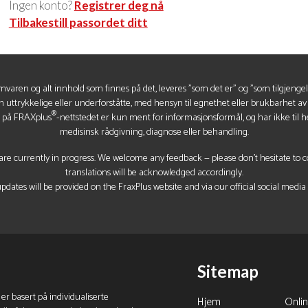
Ingen konto?
Registrer deg nå
Tilbakestill passordet ditt
mvaren og alt innhold som finnes på det, leveres "som det er" og "som tilgjenge
n uttrykkelige eller underforståtte, med hensyn til egnethet eller brukbarhet a
®
t på FRAXplus
-nettstedet er kun ment for informasjonsformål, og har ikke til he
medisinsk rådgivning, diagnose eller behandling.
re currently in progress. We welcome any feedback — please don’t hesitate to con
translations will be acknowledged accordingly.
pdates will be provided on the FraxPlus website and via our official social media
Sitemap
 er basert på individualiserte
Hjem
Onli