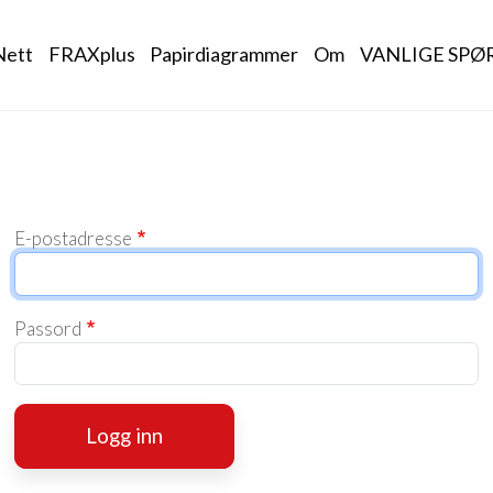
igation
Nett
FRAXplus
Papirdiagrammer
Om
VANLIGE SPØ
E-postadresse
Passord
Logg inn