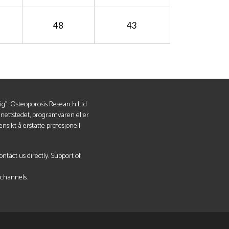
48
43
lig". Osteoporosis Research Ltd
v nettstedet, programvaren eller
nsikt å erstatte profesjonell
tact us directly. Support of
 channels.