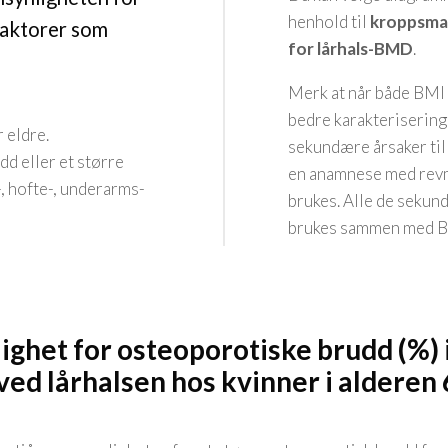
henhold til
kroppsmass
ofaktorer som
for lårhals-BMD
.
Merk at når både BMI
bedre karakterisering a
 eldre.
sekundære årsaker til
d eller et større
en anamnese med revm
, hofte-, underarms-
brukes. Alle de sekun
brukes sammen med B
ighet for osteoporotiske brudd (%) i
ed lårhalsen hos kvinner i alderen 6
.