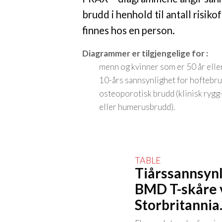
brudd i henhold til antall risik
finnes hos en person.
Diagrammer er tilgjengelige for :
menn og kvinner som er 50 år eller
10-års sannsynlighet for hoftebrud
osteoporotisk brudd (klinisk rygg-
eller humerusbrudd).
Tiårssannsynl
BMD T-skåre v
Storbritannia