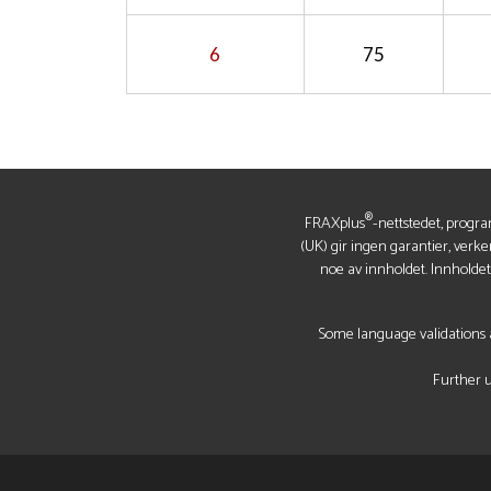
6
75
®
FRAXplus
-nettstedet, progra
(UK) gir ingen garantier, verke
noe av innholdet. Innholde
Some language validations a
Further u