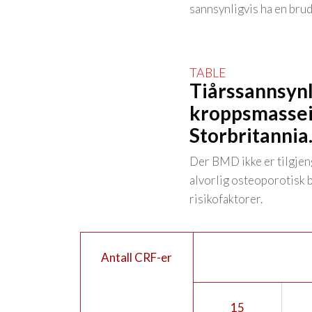
sannsynligvis ha en bru
Tiårssannsynl
kroppsmassein
Storbritannia
Der BMD ikke er tilgjen
alvorlig osteoporotisk br
risikofaktorer.
Antall CRF-er
15