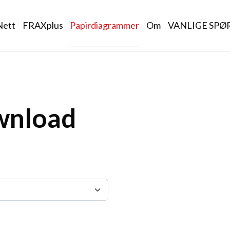
igation
Nett
FRAXplus
Papirdiagrammer
Om
VANLIGE SPØ
wnload