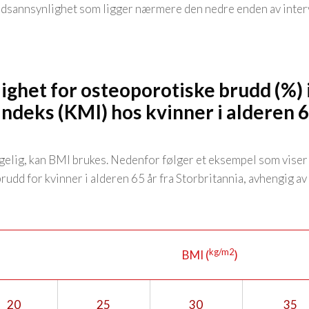
ddsannsynlighet som ligger nærmere den nedre enden av interva
ighet for osteoporotiske brudd (%) i
deks (KMI) hos kvinner i alderen 65
.
gelig, kan BMI brukes. Nedenfor følger et eksempel som viser
udd for kvinner i alderen 65 år fra Storbritannia, avhengig av 
kg/m2
BMI (
)
20
25
30
35