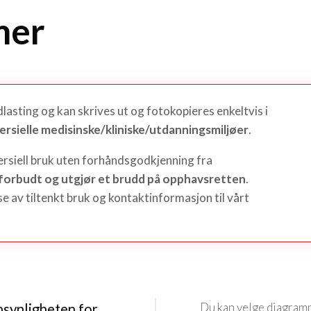
mer
dlasting og kan skrives ut og fotokopieres enkeltvis i
mmersielle medisinske/kliniske/utdanningsmiljøer
.
siell bruk uten forhåndsgodkjenning fra
forbudt og utgjør et brudd på opphavsretten
.
e av tiltenkt bruk og kontaktinformasjon til vårt
Du kan velge diagram
synligheten for