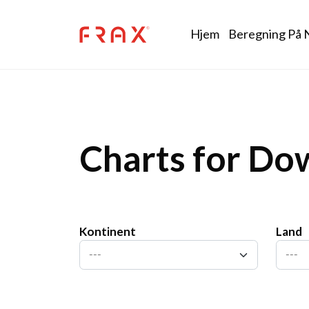
Skip to main content
Main nav
Hjem
Beregning På 
Charts for Do
Kontinent
Land
---
---