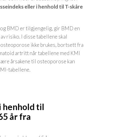
eindeks eller i henhold til T-skåre
 og BMD er tilgjengelig, gir BMD en
v risiko. I disse tabellene skal
 osteoporose ikke brukes, bortsett fra
atoid artritt når tabellene med KMI
dære årsakene til osteoporose kan
MI-tabellene.
 henhold til
5 år fra