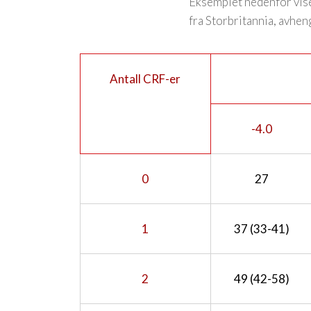
Eksemplet nedenfor vise
fra Storbritannia, avhen
Antall CRF-er
-4.0
0
27
1
37 (33-41)
2
49 (42-58)