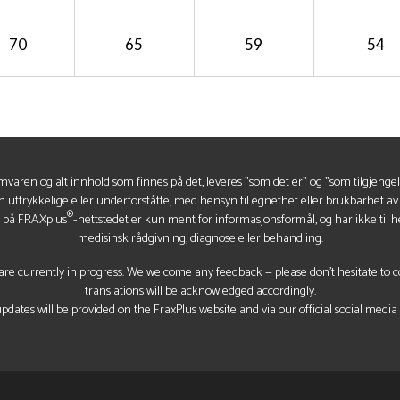
70
65
59
54
mvaren og alt innhold som finnes på det, leveres "som det er" og "som tilgjenge
n uttrykkelige eller underforståtte, med hensyn til egnethet eller brukbarhet a
®
t på FRAXplus
-nettstedet er kun ment for informasjonsformål, og har ikke til he
medisinsk rådgivning, diagnose eller behandling.
re currently in progress. We welcome any feedback — please don’t hesitate to con
translations will be acknowledged accordingly.
pdates will be provided on the FraxPlus website and via our official social media