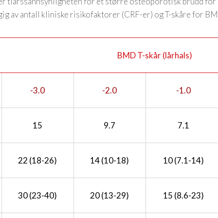
r tiårssannsynligheten for et større osteoporotisk brudd for 
gig av antall kliniske risikofaktorer (CRF-er) og T-skåre for B
BMD T-skår (lårhals)
-3.0
-2.0
-1.0
15
9.7
7.1
22 (18-26)
14 (10-18)
10 (7.1-14)
30 (23-40)
20 (13-29)
15 (8.6-23)