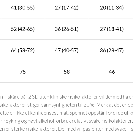
41 (30-55)
27 (17-42)
20 (11-34)
52 (42-65)
36 (26-51)
27 (18-41)
64 (58-72)
47 (40-57)
36 (28-47)
75
58
46
n T-skåre på -2 SD uten kliniske risikofaktorer vil dermed ha 
isikofaktorer stiger sannsynligheten til 20 %. Merk at det er op
ette er ikke et konfidensestimat. Spennet oppstår fordi de ulik
er røyking og høyt alkoholforbruk relativt svake risikofaktorer
ien er sterke risikofaktorer. Dermed vil pasienter med svake ri