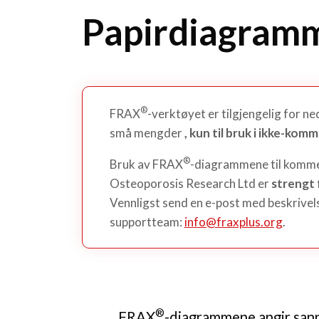
Papirdiagram
®
FRAX
-verktøyet er tilgjengelig for ne
små mengder
, kun til bruk i ikke-ko
®
Bruk av FRAX
-diagrammene til kommer
Osteoporosis Research Ltd er
strengt 
Vennligst send en e-post med beskrivels
supportteam:
info@fraxplus.org
.
®
FRAX
-diagrammene angir sann