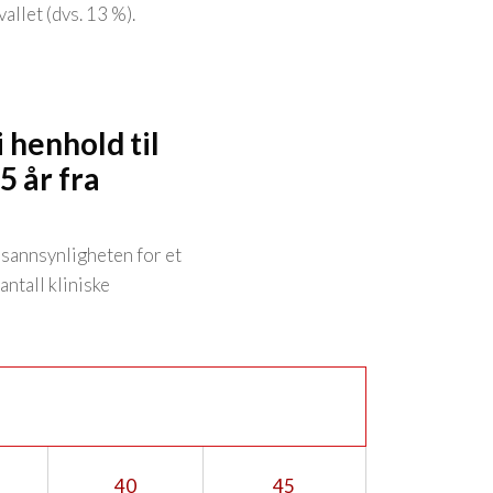
llet (dvs. 13 %).
 henhold til
 år fra
 sannsynligheten for et
antall kliniske
40
45