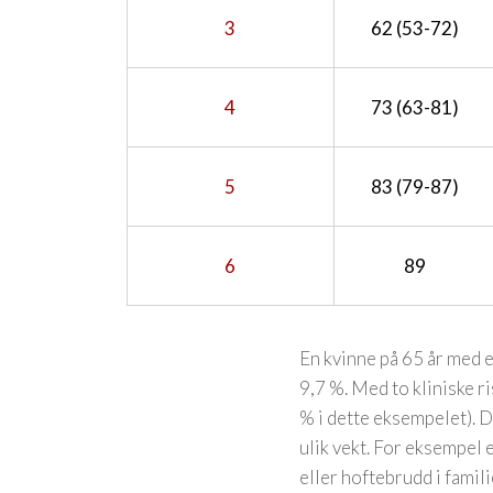
3
62 (53-72)
4
73 (63-81)
5
83 (79-87)
6
89
En kvinne på 65 år med e
9,7 %. Med to kliniske r
% i dette eksempelet). D
ulik vekt. For eksempel 
eller hoftebrudd i famil