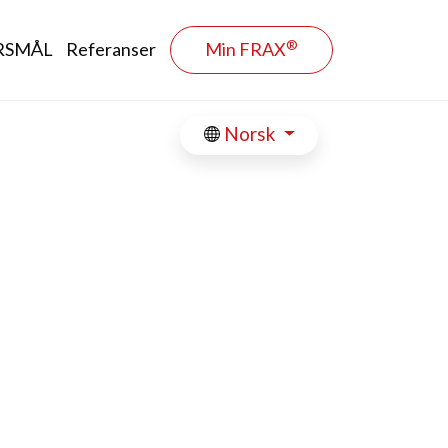
®
RSMÅL
Referanser
Min FRAX
Norsk