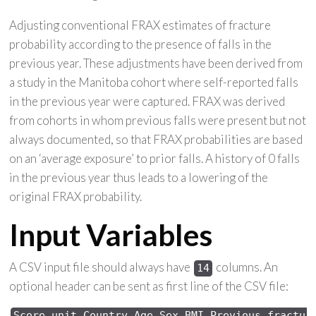
Adjusting conventional FRAX estimates of fracture
probability according to the presence of falls in the
previous year. These adjustments have been derived from
a study in the Manitoba cohort where self-reported falls
in the previous year were captured. FRAX was derived
from cohorts in whom previous falls were present but not
always documented, so that FRAX probabilities are based
on an ‘average exposure’ to prior falls. A history of 0 falls
in the previous year thus leads to a lowering of the
original FRAX probability.
Input Variables
A CSV input file should always have
columns. An
14
optional header can be sent as first line of the CSV file:
Score 
unit,Country,Age,Sex,
BMI,Previous 
fractur