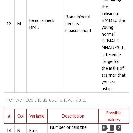
the
individual
Bone mineral
Femoral neck
BMD to the
13
M
density
BMD
young
measurement
normal
FEMALE
NHANES III
reference
range for
the make of
scanner that
you are
using.
Then we need the adjustment variable:
Possible
#
Col
Variable
Description
Values
Number of falls the
,
,
0
1
2
14
N
Falls