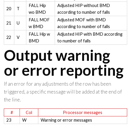
FALL Hip
Adjusted HIP without BMD
20
T
wo BMD
according to number of falls
FALL MOF
Adjusted MOF with BMD
21
U
w BMD
according to number of falls
FALL Hip w
Adjusted HIP with BMD according
22
V
BMD
to number of falls
Output warning
or error reporting
If an error for any adjustments of the row has been
triggered, a specific message will be added at the end of
the line.
#
Col
Processor messages
23
W
Warning or error messages