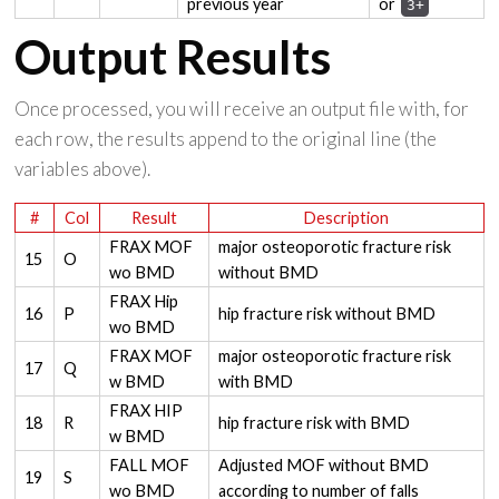
previous year
or
3+
Output Results
Once processed, you will receive an output file with, for
each row, the results append to the original line (the
variables above).
#
Col
Result
Description
FRAX MOF
major osteoporotic fracture risk
15
O
wo BMD
without BMD
FRAX Hip
16
P
hip fracture risk without BMD
wo BMD
FRAX MOF
major osteoporotic fracture risk
17
Q
w BMD
with BMD
FRAX HIP
18
R
hip fracture risk with BMD
w BMD
FALL MOF
Adjusted MOF without BMD
19
S
wo BMD
according to number of falls