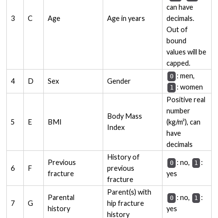
can have
3
C
Age
Age in years
decimals.
Out of
bound
values will be
capped.
: men,
0
4
D
Sex
Gender
: women
1
Positive real
number
Body Mass
5
E
BMI
(kg/m²), can
Index
have
decimals
History of
Previous
: no,
:
0
1
6
F
previous
fracture
yes
fracture
Parent(s) with
Parental
: no,
:
0
1
7
G
hip fracture
history
yes
history