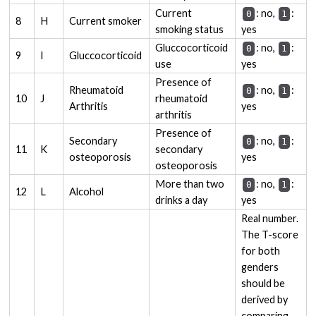
Current
: no,
:
0
1
8
H
Current smoker
smoking status
yes
Gluccocorticoid
: no,
:
0
1
9
I
Gluccocorticoid
use
yes
Presence of
Rheumatoid
: no,
:
0
1
10
J
rheumatoid
Arthritis
yes
arthritis
Presence of
Secondary
: no,
:
0
1
11
K
secondary
osteoporosis
yes
osteoporosis
More than two
: no,
:
0
1
12
L
Alcohol
drinks a day
yes
Real number.
The T-score
for both
genders
should be
derived by
comparing