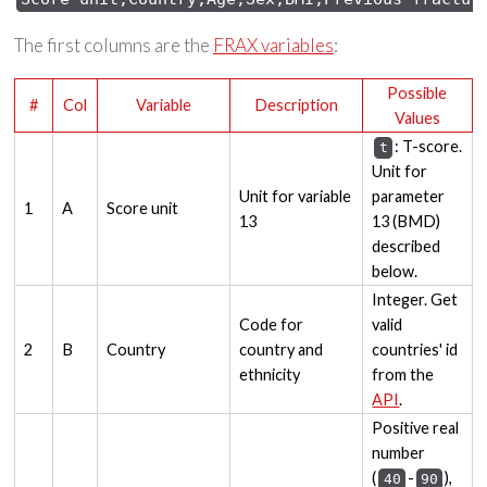
The first columns are the
FRAX variables
:
Possible
#
Col
Variable
Description
Values
: T-score.
t
Unit for
Unit for variable
parameter
1
A
Score unit
13
13 (BMD)
described
below.
Integer. Get
Code for
valid
2
B
Country
country and
countries' id
ethnicity
from the
API
.
Positive real
number
(
-
),
40
90