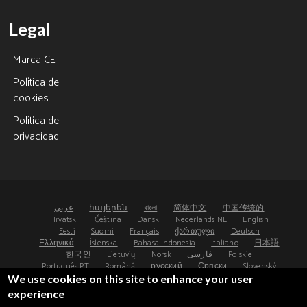
Legal
Marca CE
Política de
cookies
Política de
privacidad
عربي
հայերեն
বাংলা
简体中文
中国传统的
Hrvatski
Čeština
Dansk
Nederlands NL
English
Eesti
Suomi
Français
ქართული
Deutsch
Ελληνικά
Íslenska
Bahasa Indonesia
Italiano
日本語
한국인
Lietuvių
Norsk
فارسی
Polskie
Português PT
Română
русский
Српски
Slovenský
Español
Svenska
ไทย
Türk
Українська
We use cookies on this site to enhance your user
experience