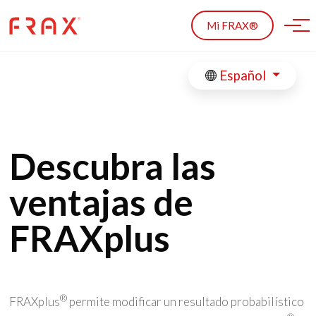
Skip to main content
Mi FRAX®
Español
Descubra las
ventajas de
FRAXplus
®
FRAXplus
permite modificar un resultado probabilístico