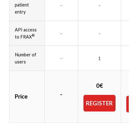
-
-
patient
entry
API access
-
-
®
to FRAX
Number of
-
1
users
5
0€
-
Price
REGISTER
SU