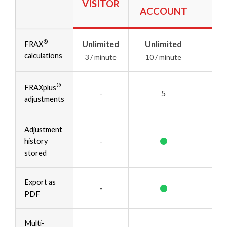
VISITOR
ACCOUNT
®
Unlimited
Unlimited
Un
FRAX
calculations
3 / minute
10 / minute
20
®
Un
FRAXplus
-
5
adjustments
20
Adjustment
•
-
history
stored
•
Export as
-
PDF
Multi-