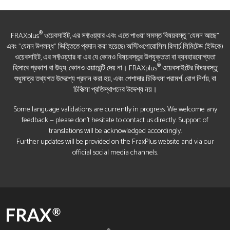
®
FRAXplus
ওয়েবসাইট, এর সফ্টওয়্যার এবং এতে পাওয়া সমস্ত বিষয়বস্তু "যেমন আছে"
এবং "যেমন উপলব্ধ" ভিত্তিতে প্রদান করা হয়েছে৷ অস্টিওপোরোসিস রিসার্চ লিমিটেড (ইউকে)
ওয়েবসাইট, এর সফ্টওয়্যার বা এর যে কোনও বিষয়বস্তুর উপযুক্ততা বা ব্যবহারযোগ্যতা
®
হিসাবে প্রকাশ বা উহ্য, কোনও ওয়ারেন্টি দেয় না। FRAXplus
ওয়েবসাইটের বিষয়বস্তু
শুধুমাত্র তথ্যগত উদ্দেশ্যে প্রদান করা হয়, এবং পেশাদার চিকিৎসা পরামর্শ, রোগ নির্ণয়, বা
চিকিত্সা প্রতিস্থাপনের উদ্দেশ্য নয়।
Some language validations are currently in progress. We welcome any
feedback — please don’t hesitate to contact us directly. Support of
translations will be acknowledged accordingly.
Further updates will be provided on the FraxPlus website and via our
official social media channels.