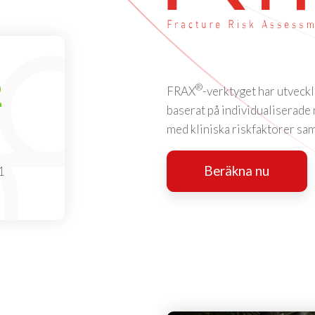
2
®
FRAX
-verktyget har utveckl
baserat på individualiserade
med kliniska riskfaktorer sa
Beräkna nu
1