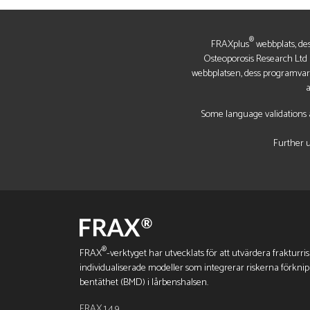
®
FRAXplus
webbplats, des
Osteoporosis Research Ltd (
webbplatsen, dess programvara
a
Some language validations a
Further u
®
FRAX
-verktyget har utvecklats för att utvärdera frakturri
individualiserade modeller som integrerar riskerna förkni
bentäthet (BMD) i lårbenshalsen.
FRAX 1.4.9