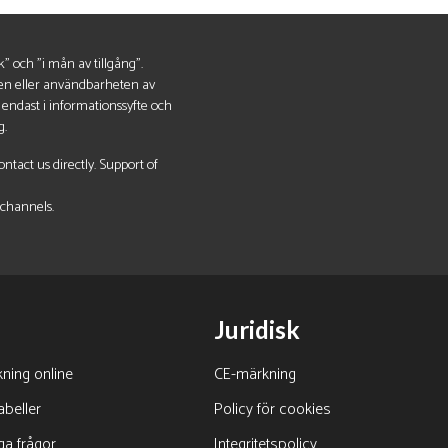
k" och "i mån av tillgång".
eten eller användbarheten av
 endast i informationssyfte och
g.
tact us directly. Support of
 channels.
Juridisk
ning online
CE-märkning
abeller
Policy för cookies
ga frågor
Integritetspolicy