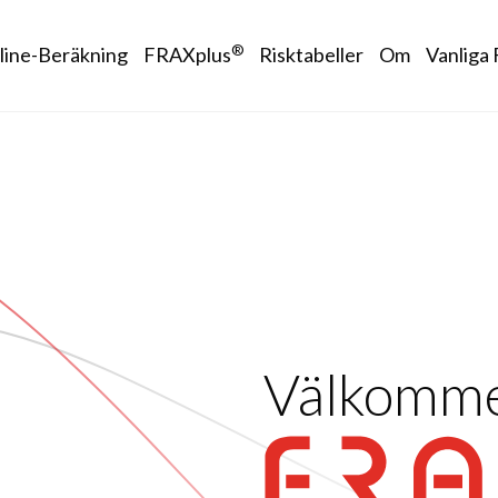
 navigation
®
line-Beräkning
FRAXplus
Risktabeller
Om
Vanliga 
Välkomm