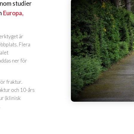
enom studier
ån
Europa,
erktyget är
ebbplats. Flera
alet
laddas ner för
ör fraktur.
aktur och 10-års
r (klinisk
.