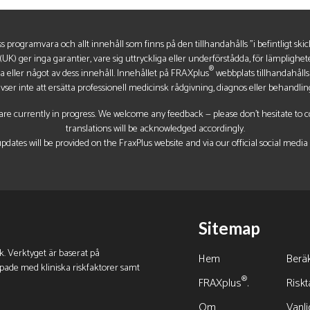
s programvara och allt innehåll som finns på den tillhandahålls "i befintligt skic
UK) ger inga garantier, vare sig uttryckliga eller underförstådda, för lämpligh
®
 eller något av dess innehåll. Innehållet på FRAXplus
webbplats tillhandahålls
vser inte att ersätta professionell medicinsk rådgivning, diagnos eller behandlin
re currently in progress. We welcome any feedback — please don’t hesitate to con
translations will be acknowledged accordingly.
pdates will be provided on the FraxPlus website and via our official social media
Sitemap
sk. Verktyget är baserat på
Hem
Beräk
ppade med kliniska riskfaktorer samt
®
FRAXplus
.
Riskt
Om
Vanli