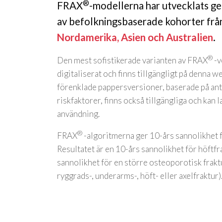
®
FRAX
-modellerna har utvecklats g
av befolkningsbaserade kohorter fr
Nordamerika, Asien och Australien
.
®
Den mest sofistikerade varianten av FRAX
-v
digitaliserat och finns tillgängligt på denna w
förenklade pappersversioner, baserade på ant
riskfaktorer, finns också tillgängliga och kan 
användning.
®
FRAX
-algoritmerna ger 10-års sannolikhet f
Resultatet är en 10-års sannolikhet för höftfr
sannolikhet för en större osteoporotisk fraktu
ryggrads-, underarms-, höft- eller axelfraktur)