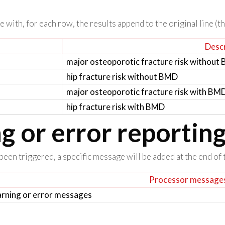
 with, for each row, the results append to the original line (t
Descr
major osteoporotic fracture risk without
hip fracture risk without BMD
major osteoporotic fracture risk with BM
hip fracture risk with BMD
 or error reportin
been triggered, a specific message will be added at the end of t
Processor message
rning or error messages