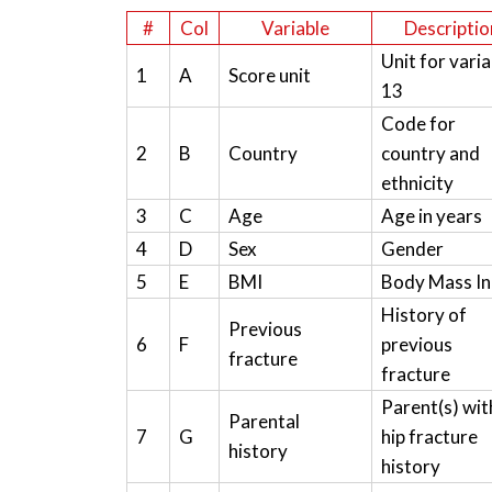
#
Col
Variable
Descriptio
Unit for varia
1
A
Score unit
13
Code for
2
B
Country
country and
ethnicity
3
C
Age
Age in years
4
D
Sex
Gender
5
E
BMI
Body Mass I
History of
Previous
6
F
previous
fracture
fracture
Parent(s) wit
Parental
7
G
hip fracture
history
history