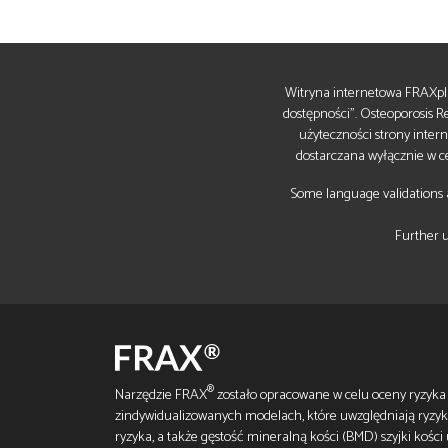
Witryna internetowa FRAXpl
dostępności". Osteoporosis R
użyteczności strony inter
dostarczana wyłącznie w ce
Some language validations a
Further u
®
Narzędzie FRAX
zostało opracowane w celu oceny ryzyka
zindywidualizowanych modelach, które uwzględniają ryzyk
ryzyka, a także gęstość mineralną kości (BMD) szyjki kości