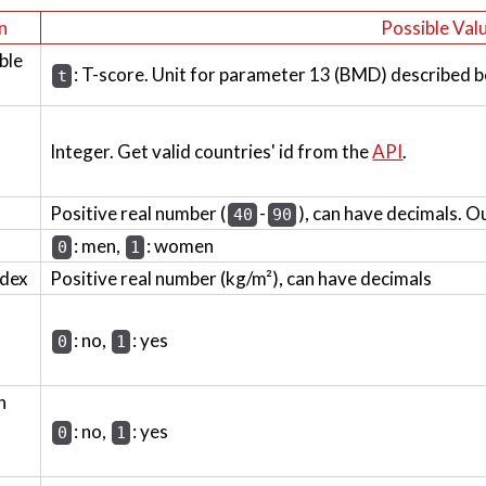
n
Possible Val
ble
: T-score. Unit for parameter 13 (BMD) described b
t
Integer. Get valid countries' id from the
API
.
Positive real number (
-
), can have decimals. O
40
90
: men,
: women
0
1
ndex
Positive real number (kg/m²), can have decimals
: no,
: yes
0
1
h
: no,
: yes
0
1