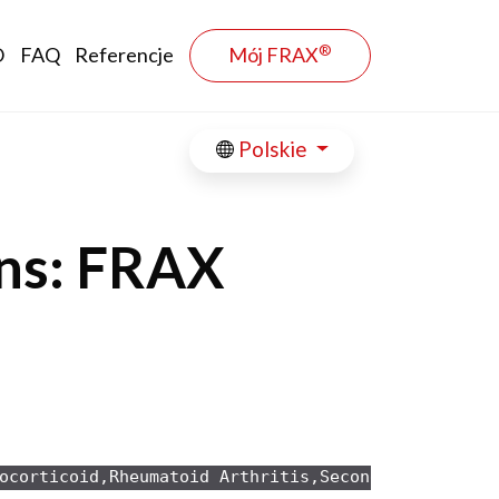
®
O
FAQ
Referencje
Mój FRAX
Polskie
ons: FRAX
ocorticoid,Rheumatoid Arthritis,Secondary osteopo