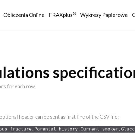
avigation
®
Obliczenia Online
FRAXplus
Wykresy Papierowe
lations specificati
ons for each row.
ptional header can be sent as first line of the CSV file:
ous 
fracture,Parental history,Current smoker,Glucc