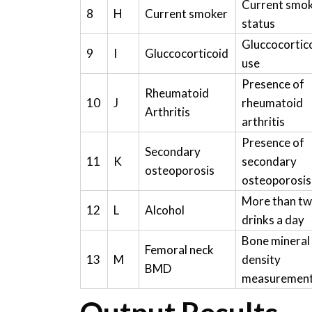
Current smo
8
H
Current smoker
status
Gluccocortic
9
I
Gluccocorticoid
use
Presence of
Rheumatoid
10
J
rheumatoid
Arthritis
arthritis
Presence of
Secondary
11
K
secondary
osteoporosis
osteoporosis
More than t
12
L
Alcohol
drinks a day
Bone mineral
Femoral neck
13
M
density
BMD
measuremen