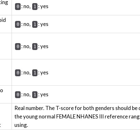
king
: no,
: yes
0
1
oid
: no,
: yes
0
1
: no,
: yes
0
1
: no,
: yes
0
1
wo
: no,
: yes
0
1
Real number. The T-score for both genders should be 
the young normal FEMALE NHANES III reference range 
t
using.