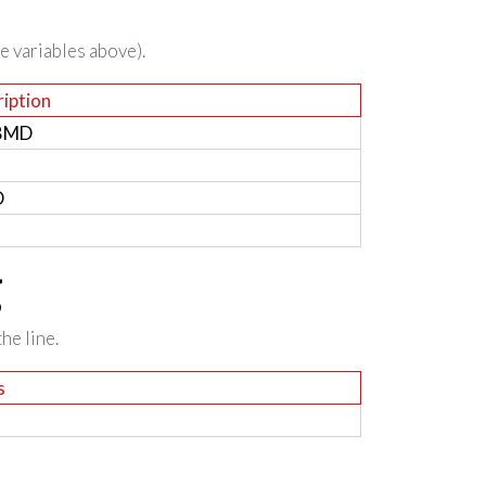
he variables above).
iption
 BMD
D
g
he line.
s