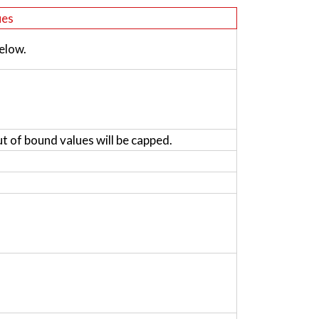
ues
elow.
ut of bound values will be capped.