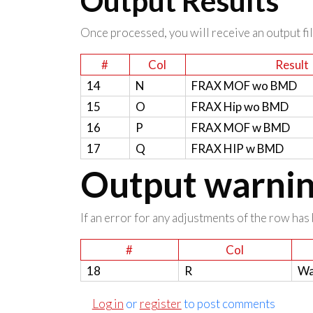
Output Results
Once processed, you will receive an output file
#
Col
Result
14
N
FRAX MOF wo BMD
15
O
FRAX Hip wo BMD
16
P
FRAX MOF w BMD
17
Q
FRAX HIP w BMD
Output warning
If an error for any adjustments of the row has 
#
Col
18
R
Wa
Log in
or
register
to post comments