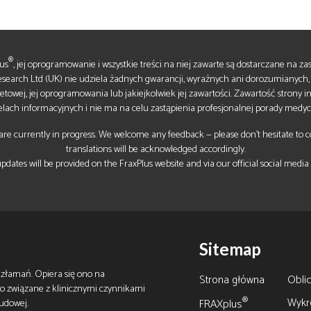
®
us
, jej oprogramowanie i wszystkie treści na niej zawarte są dostarczane na zasa
esearch Ltd (UK) nie udziela żadnych gwarancji, wyraźnych ani dorozumianych,
netowej, jej oprogramowania lub jakiejkolwiek jej zawartości. Zawartość strony 
lach informacyjnych i nie ma na celu zastąpienia profesjonalnej porady medycz
re currently in progress. We welcome any feedback — please don’t hesitate to con
translations will be acknowledged accordingly.
pdates will be provided on the FraxPlus website and via our official social media
Sitemap
 złamań. Opiera się ono na
Strona główna
Oblic
o związane z klinicznymi czynnikami
Wykr
®
 udowej.
FRAXplus