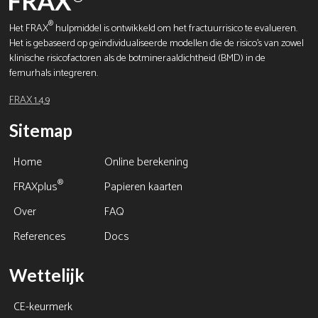
®
Het FRAX
hulpmiddel is ontwikkeld om het fractuurrisico te evalueren.
Het is gebaseerd op geïndividualiseerde modellen die de risico's van zowel
klinische risicofactoren als de botmineraaldichtheid (BMD) in de
femurhals integreren.
FRAX 1.4.9
Sitemap
Home
Online berekening
®
FRAXplus
Papieren kaarten
Over
FAQ
References
Docs
Wettelijk
CE-keurmerk