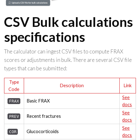
CSV Bulk calculations
specifications
The calculator can ingest CSV files to compute FRAX
scores or adjustments in bulk. There are several CSV file
types that can be submitted:
Type
Description
Link
Code
See
Basic FRAX
FRAX
docs
See
Recent fractures
PREV
docs
See
Glucocorticoids
COR
docs