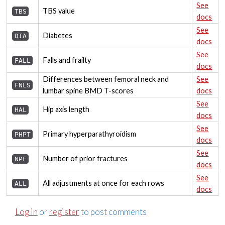
See
TBS value
TBS
docs
See
Diabetes
DIA
docs
See
Falls and frailty
FALL
docs
Differences between femoral neck and
See
FNLS
lumbar spine BMD T-scores
docs
See
Hip axis length
HAL
docs
See
Primary hyperparathyroidism
PHPT
docs
See
Number of prior fractures
NPF
docs
See
All adjustments at once for each rows
ALL
docs
Log in
or
register
to post comments