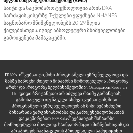
ძვლის მინერალური სიმკვრივე (BMD)
საიტი და საცნობარო ტექნოლოგია არის DXA
ბარძაყის კისერზე. T-ქულები ეფუძნება NHANES
საცნობარო მნიშვნელობებს 20-29 წლის
ქალებისთვის. იგივე აბსოლუტური მნიშვნელობები
გამოიყენება მამაკაცებში.
®
FRAXplus
ვებსაიტი, მისი პროგრამული უზრუნველყოფა და
მასზე ნაპოვნი მთელი შინაარსი მოწოდებულია „როგორც
არის“ და „როგორც ხელმისაწვდომია“. Osteoporosis Research
Ltd (დიდი ბრიტანეთი) არ იძლევა რაიმე გარანტიას,
გამოხატული თუ ნაგულისხმევი, ვებსაიტის, მისი
პროგრამული უზრუნველყოფის ან მისი ნებისმიერი
შინაარსის ვარგისიანობასა და გამოყენებადობასთან
®
დაკავშირებით. FRAXplus
ვებსაიტის შინაარსი
მოწოდებულია მხოლოდ საინფორმაციო მიზნებისთვის და
არ აპირებს ჩაანაცვლოს პროფესიული სამედიცინო